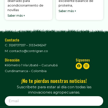
diseñado para
excelente balance de
acondicionamiento de
proteína,
novillas
Saber más +
Saber más +
Contacto
C: 3126737557 – 3133496247
M: contacto@contrigran.co
Dirección
Síguenos
Kilómetro 1 Vía Ubaté – Cucunubá
Cundinamarca – Colombia
¡No te pierdas nuestras noticias!
Suscríbete para estar al día con todas las
innovaciones agropecuarias.