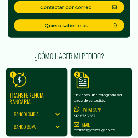
Contactar por correo
Quiero saber más
¿CÓMO HACER MI PEDIDO?
TRANSFERENCIA
Envíenos una fotografía del
BANCARIA
pago de su pedido.
WHATSAPP
BANCOLOMBIA
312 673 7557
MAIL
BANCO BBVA
pedidos@contrigran.co