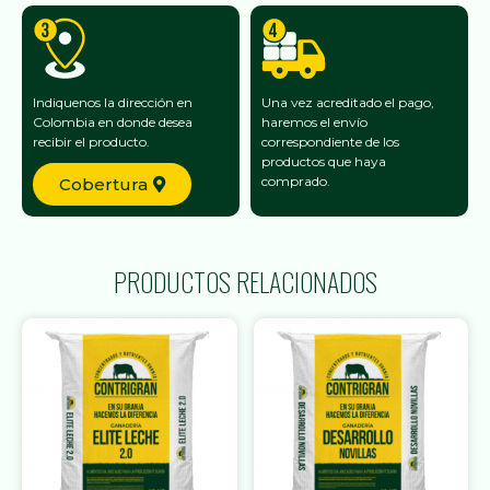
Indiquenos la dirección en
Una vez acreditado el pago,
Colombia en donde desea
haremos el envío
recibir el producto.
correspondiente de los
productos que haya
comprado.
Cobertura
PRODUCTOS RELACIONADOS