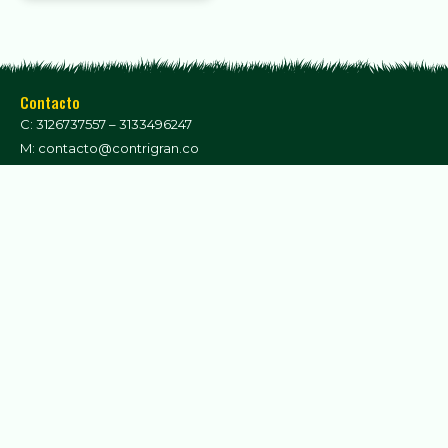
Contacto
C: 3126737557 – 3133496247
M: contacto@contrigran.co
Dirección
Síguenos
Kilómetro 1 Vía Ubaté – Cucunubá
Cundinamarca – Colombia
¡No te pierdas nuestras noticias!
Suscríbete para estar al día con todas las
innovaciones agropecuarias.
Enviar